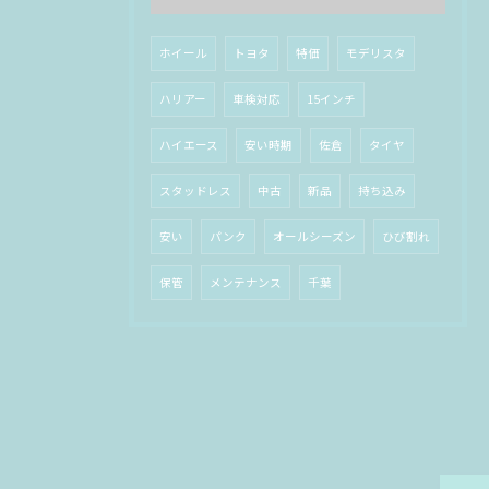
ホイール
トヨタ
特価
モデリスタ
ハリアー
車検対応
15インチ
ハイエース
安い時期
佐倉
タイヤ
スタッドレス
中古
新品
持ち込み
安い
パンク
オールシーズン
ひび割れ
保管
メンテナンス
千葉