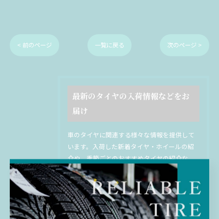
< 前のページ
一覧に戻る
次のページ >
最新のタイヤの入荷情報などをお
届け
車のタイヤに関連する様々な情報を提供して
います。入荷した新着タイヤ・ホイールの紹
介や、季節ごとのおすすめタイヤの紹介な
ど、幅広いトピックをお届けしています。選
び方やタイヤの交換時期の目安、メンテナン
ス方法なども詳しく解説しています。プロの
視点からのアドバイスやお得な情報も満載で
す。