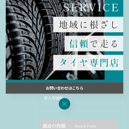
カテゴリー
Categories
全てのカテゴリー
交換
販売
ホイール
買取
お問い合わせはこちら
修理
新入荷情報
お問い合わせはこちら
最近の投稿
Recent Posts