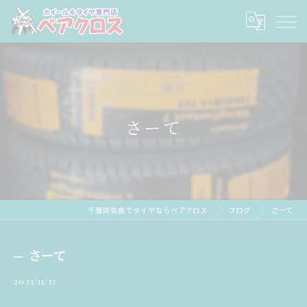
さーて
千葉県佐倉でタイヤならベアクロス
ブログ
さーて
さーて
2023/11/17