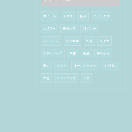
ホイール
トヨタ
特価
モデリスタ
ハリアー
車検対応
15インチ
ハイエース
安い時期
佐倉
タイヤ
スタッドレス
中古
新品
持ち込み
安い
パンク
オールシーズン
ひび割れ
保管
メンテナンス
千葉