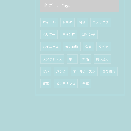
タグ
Tags
ホイール
トヨタ
特価
モデリスタ
ハリアー
車検対応
15インチ
ハイエース
安い時期
佐倉
タイヤ
スタッドレス
中古
新品
持ち込み
安い
パンク
オールシーズン
ひび割れ
保管
メンテナンス
千葉