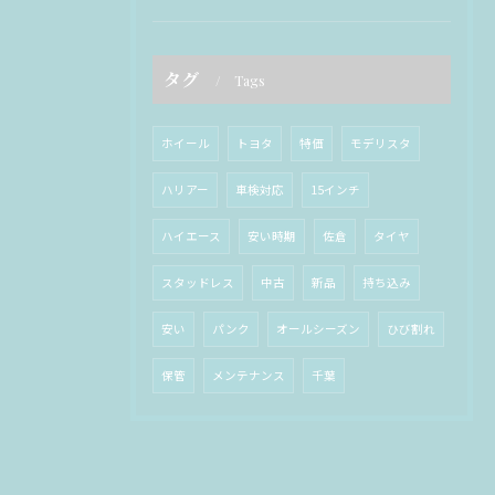
タグ
Tags
ホイール
トヨタ
特価
モデリスタ
ハリアー
車検対応
15インチ
ハイエース
安い時期
佐倉
タイヤ
スタッドレス
中古
新品
持ち込み
安い
パンク
オールシーズン
ひび割れ
保管
メンテナンス
千葉