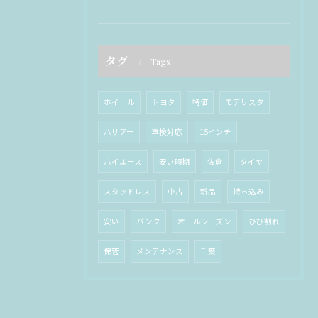
タグ
Tags
ホイール
トヨタ
特価
モデリスタ
ハリアー
車検対応
15インチ
ハイエース
安い時期
佐倉
タイヤ
スタッドレス
中古
新品
持ち込み
安い
パンク
オールシーズン
ひび割れ
保管
メンテナンス
千葉