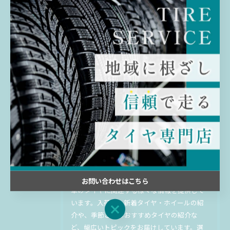
< 前のページ
一覧に戻る
次のページ >
関連タグ
#千葉
#佐倉
#中古
#タイヤ
最新のタイヤの入荷情報などをお
届け
お問い合わせはこちら
車のタイヤに関連する様々な情報を提供して
います。入荷した新着タイヤ・ホイールの紹
お問い合わせはこちら
介や、季節ごとのおすすめタイヤの紹介な
ど、幅広いトピックをお届けしています。選