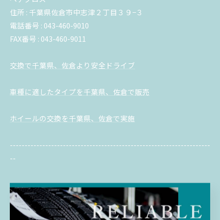
住所 : 千葉県佐倉市中志津２丁目３９−３
電話番号 : 043-460-9010
FAX番号 : 043-460-9011
交換で千葉県、佐倉より安全ドライブ
車種に適したタイプを千葉県、佐倉で販売
ホイールの交換を千葉県、佐倉で実施
--------------------------------------------------------------------
--
交換
販売
ホイール