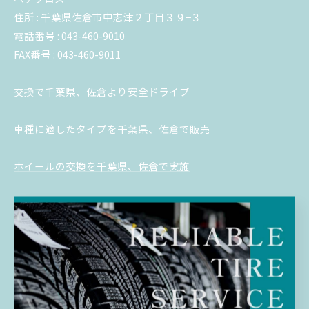
住所 : 千葉県佐倉市中志津２丁目３９−３
電話番号 : 043-460-9010
FAX番号 : 043-460-9011
交換で千葉県、佐倉より安全ドライブ
車種に適したタイプを千葉県、佐倉で販売
ホイールの交換を千葉県、佐倉で実施
--------------------------------------------------------------------
--
交換
販売
ホイール