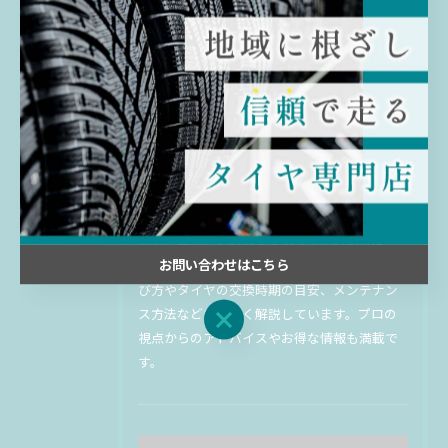
< 前のページ
一覧に戻る
次のページ >
最新のタイヤの入荷情報などをお
届け
車のタイヤに関連する様々な情報を提供して
います。入荷した新着タイヤ・ホイールの紹
介や、季節ごとのおすすめタイヤの紹介な
お問い合わせはこちら
ど、幅広いトピックをお届けしています。選
び方やタイヤの交換時期の目安、メンテナン
ス方法なども詳しく解説しています。プロの
お問い合わせはこちら
視点からのアドバイスやお得な情報も満載で
す。