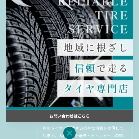
< 前のページ
一覧に戻る
次のページ >
関連タグ
#トヨタ
#千葉
#佐倉
#中古
#持ち込み
#タイヤ
最新のタイヤの入荷情報などをお
届け
お問い合わせはこちら
車のタイヤに関連する様々な情報を提供して
お問い合わせはこちら
います。入荷した新着タイヤ・ホイールの紹