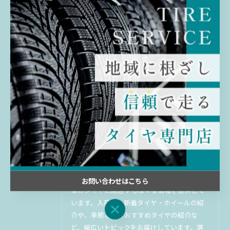
< 前のページ
一覧に戻る
次のページ >
関連タグ
#千葉
#佐倉
#持ち込み
#中古
#タイヤ
最新のタイヤの入荷情報などをお
届け
お問い合わせはこちら
車のタイヤに関連する様々な情報を提供して
います。入荷した新着タイヤ・ホイールの紹
お問い合わせはこちら
介や、季節ごとのおすすめタイヤの紹介な
ど、幅広いトピックをお届けしています。選