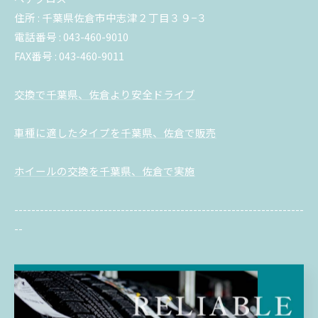
住所 : 千葉県佐倉市中志津２丁目３９−３
電話番号 : 043-460-9010
FAX番号 : 043-460-9011
交換で千葉県、佐倉より安全ドライブ
車種に適したタイプを千葉県、佐倉で販売
ホイールの交換を千葉県、佐倉で実施
--------------------------------------------------------------------
--
交換
販売
ホイール