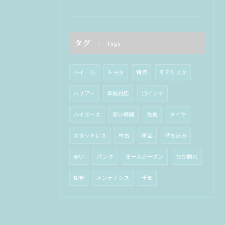
タグ
Tags
ホイール
トヨタ
特価
モデリスタ
ハリアー
車検対応
15インチ
ハイエース
安い時期
佐倉
タイヤ
スタッドレス
中古
新品
持ち込み
安い
パンク
オールシーズン
ひび割れ
保管
メンテナンス
千葉