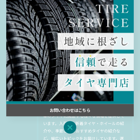
< 前のページ
一覧に戻る
次のページ >
関連タグ
#千葉
#佐倉
#持ち込み
#中古
#タイヤ
最新のタイヤの入荷情報などをお
届け
お問い合わせはこちら
車のタイヤに関連する様々な情報を提供して
います。入荷した新着タイヤ・ホイールの紹
お問い合わせはこちら
介や、季節ごとのおすすめタイヤの紹介な
ど、幅広いトピックをお届けしています。選