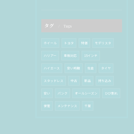
タグ
Tags
ホイール
トヨタ
特価
モデリスタ
ハリアー
車検対応
15インチ
ハイエース
安い時期
佐倉
タイヤ
スタッドレス
中古
新品
持ち込み
安い
パンク
オールシーズン
ひび割れ
保管
メンテナンス
千葉