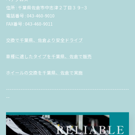
住所 : 千葉県佐倉市中志津２丁目３９−３
電話番号 : 043-460-9010
FAX番号 : 043-460-9011
交換で千葉県、佐倉より安全ドライブ
車種に適したタイプを千葉県、佐倉で販売
ホイールの交換を千葉県、佐倉で実施
--------------------------------------------------------------------
--
交換
販売
ホイール