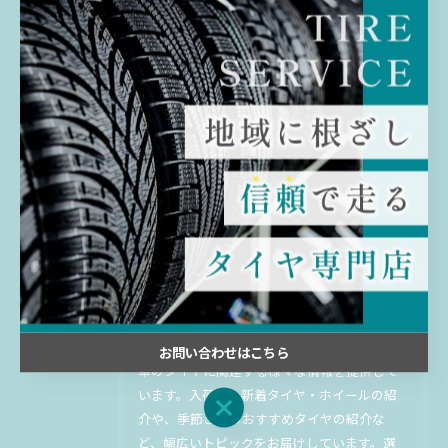
< 前のページ
一覧に戻る
次のページ >
関連タグ
#千葉
#佐倉
#持ち込み
#中古
最新のタイヤの入荷情報などをお
届け
お問い合わせはこちら
車のタイヤに関連する様々な情報を提供して
います。入荷した新着タイヤ・ホイールの紹
お問い合わせはこちら
介や、季節ごとのおすすめタイヤの紹介な
ど、幅広いトピックをお届けしています。選