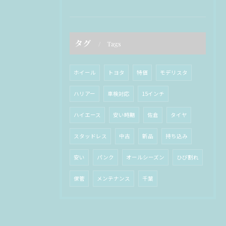
タグ
Tags
ホイール
トヨタ
特価
モデリスタ
ハリアー
車検対応
15インチ
ハイエース
安い時期
佐倉
タイヤ
スタッドレス
中古
新品
持ち込み
安い
パンク
オールシーズン
ひび割れ
保管
メンテナンス
千葉