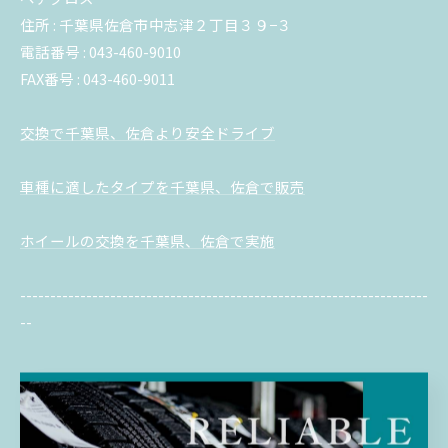
住所 : 千葉県佐倉市中志津２丁目３９−３
電話番号 : 043-460-9010
FAX番号 : 043-460-9011
交換で千葉県、佐倉より安全ドライブ
車種に適したタイプを千葉県、佐倉で販売
ホイールの交換を千葉県、佐倉で実施
--------------------------------------------------------------------
--
交換
販売
ホイール